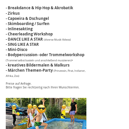
- Breakdance & Hip Hop & Akrobatik
- Zirkus
- Capoeira &
Dschungel
- Skimboarding / Surfen
- Inlinesakting
- Cheerleading Workshop
- DANCE LIKE A STAR
(diverse Musik-Videos)
- SING LIKE A STAR
- Mini-Disco
- Bodypercussion- oder Trommelworkshop
-
(Trommel selbst basteln und anschließend musizieren)
- kreatives Bildermalen &
Malkurs
- Märchen Themen-Party
(Prinzessin, Pirat, Indianer,
Afrika, Zoo)
Preise auf Anfrage.
Bitte fragen Sie rechtzeitig nach Ihren Wunschtermin.