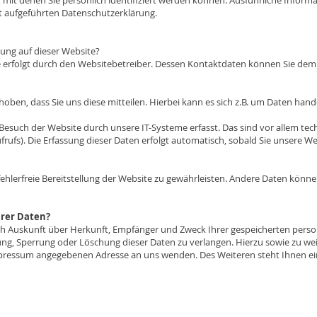
 mit denen Sie persönlich identifiziert werden können. Ausführliche Info
t aufgeführten Datenschutzerklärung.
sung auf dieser Website?
te erfolgt durch den Websitebetreiber. Dessen Kontaktdaten können Sie d
en, dass Sie uns diese mitteilen. Hierbei kann es sich z.B. um Daten hande
uch der Website durch unsere IT-Systeme erfasst. Das sind vor allem tech
rufs). Die Erfassung dieser Daten erfolgt automatisch, sobald Sie unsere We
fehlerfreie Bereitstellung der Website zu gewährleisten. Andere Daten könn
hrer Daten?
lich Auskunft über Herkunft, Empfänger und Zweck Ihrer gespeicherten pers
ung, Sperrung oder Löschung dieser Daten zu verlangen. Hierzu sowie zu 
Impressum angegebenen Adresse an uns wenden. Des Weiteren steht Ihnen e