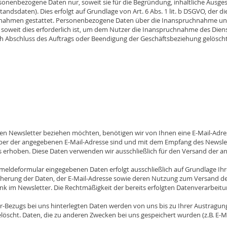
sonenbezogene Daten nur, soweit sie für die Begründung, inhaltliche Ausge
tandsdaten). Dies erfolgt auf Grundlage von Art. 6 Abs. 1 lit. b DSGVO, der d
aßnahmen gestattet. Personenbezogene Daten über die Inanspruchnahme uns
, soweit dies erforderlich ist, um dem Nutzer die Inanspruchnahme des Die
Abschluss des Auftrags oder Beendigung der Geschäftsbeziehung gelöscht.
n Newsletter beziehen möchten, benötigen wir von Ihnen eine E-Mail-Adre
aber der angegebenen E-Mail-Adresse sind und mit dem Empfang des Newslet
asis erhoben. Diese Daten verwenden wir ausschließlich für den Versand der
eldeformular eingegebenen Daten erfolgt ausschließlich auf Grundlage Ihrer Ei
eicherung der Daten, der E-Mail-Adresse sowie deren Nutzung zum Versand de
nk im Newsletter. Die Rechtmäßigkeit der bereits erfolgten Datenverarbei
-Bezugs bei uns hinterlegten Daten werden von uns bis zu Ihrer Austragun
löscht. Daten, die zu anderen Zwecken bei uns gespeichert wurden (z.B. E-Ma