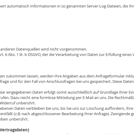
hert automatisch Informationen in so genannten Server-Log-Dateien, die I
 anderen Datenquellen wird nicht vorgenommen.
t. 6 Abs. 1 lit. b DSGVO, der die Verarbeitung von Daten zur Erfüllung eines 
gen zukommen lassen, werden Ihre Angaben aus dem Anfrageformular inklu
age und für den Fall von Anschlussfragen bei uns gespeichert. Diese Daten 
r eingegebenen Daten erfolgt somit ausschließlich auf Grundlage Ihrer Einwil
rufen. Dazu reicht eine formlose Mitteilung per E-Mail an uns. Die Rechtmäßi
Widerruf unberührt.
benen Daten verbleiben bei uns, bis Sie uns zur Löschung auffordern, Ihre 
entfällt (z.B. nach abgeschlossener Bearbeitung Ihrer Anfrage). Zwingende
eiben unberührt.
Vertragsdaten)