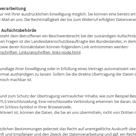
nverarbeitung
 mit Ihrer ausdrücklichen Einwilligung möglich. Sie können eine bereits ertei
 E-Mail an uns. Die Rechtmäßigkeit der bis zum Widerruf erfolgten Datenver
n Aufsichtsbehörde
e steht dem Betroffenen ein Beschwerderecht bei der zuständigen Aufsichts
hen Fragen ist der Landesdatenschutzbeauftragte des Bundeslandes, in dem
n sowie deren Kontaktdaten können folgendem Link entnommen werden:
schriften_Links/anschriften_links-node.html
.
undlage Ihrer Einwilligung oder in Erfüllung eines Vertrags automatisiert ver
rmat aushändigen zu lassen. Sofern Sie die direkte Übertragung der Daten
hnisch machbar ist.
 und zum Schutz der Übertragung vertraulicher Inhalte, wie zum Beispiel Bes
. TLS-Verschlüsselung. Eine verschlüsselte Verbindung erkennen Sie daran, d
dem Schloss-Symbol in Ihrer Browserzeile.
tiviert ist, können die Daten, die Sie an uns übermitteln, nicht von Dritten
zlichen Bestimmungen jederzeit das Recht auf unentgeltliche Auskunft übe
t und Empfänger und den Zweck der Datenverarbeitung und ggf. ein Recht 