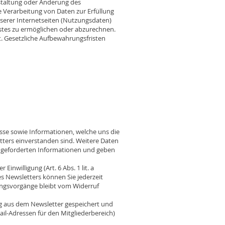
staltung oder Änderung des
ie Verarbeitung von Daten zur Erfüllung
erer Internetseiten (Nutzungsdaten)
nstes zu ermöglichen oder abzurechnen.
 Gesetzliche Aufbewahrungsfristen
sse sowie Informationen, welche uns die
ters einverstanden sind. Weitere Daten
 angeforderten Informationen und geben
nwilligung (Art. 6 Abs. 1 lit. a
s Newsletters können Sie jederzeit
tungsvorgänge bleibt vom Widerruf
g aus dem Newsletter gespeichert und
il-Adressen für den Mitgliederbereich)