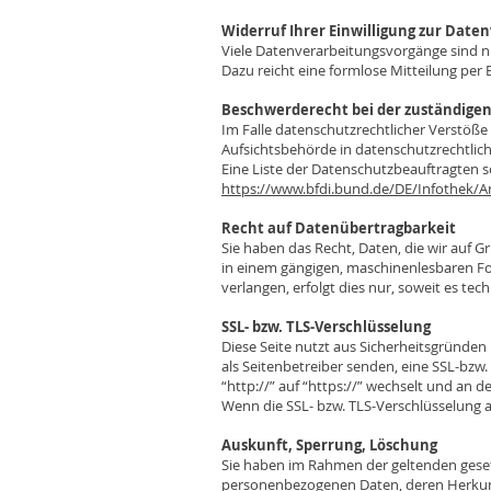
Widerruf Ihrer Einwilligung zur Date
Viele Datenverarbeitungsvorgänge sind nur
Dazu reicht eine formlose Mitteilung per
Beschwerderecht bei der zuständige
Im Falle datenschutzrechtlicher Verstöß
Aufsichtsbehörde in datenschutzrechtlic
Eine Liste der Datenschutzbeauftragte
https://www.bfdi.bund.de/DE/Infothek/An
Recht auf Datenübertragbarkeit
Sie haben das Recht, Daten, die wir auf Gr
in einem gängigen, maschinenlesbaren Fo
verlangen, erfolgt dies nur, soweit es tec
SSL- bzw. TLS-Verschlüsselung
Diese Seite nutzt aus Sicherheitsgründen
als Seitenbetreiber senden, eine SSL-bzw
“http://” auf “https://” wechselt und an 
Wenn die SSL- bzw. TLS-Verschlüsselung ak
Auskunft, Sperrung, Löschung
Sie haben im Rahmen der geltenden geset
personenbezogenen Daten, deren Herkunf