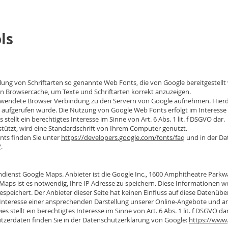
ls
llung von Schriftarten so genannte Web Fonts, die von Google bereitgestellt 
n Browsercache, um Texte und Schriftarten korrekt anzuzeigen.
wendete Browser Verbindung zu den Servern von Google aufnehmen. Hierdu
e aufgerufen wurde. Die Nutzung von Google Web Fonts erfolgt im Interesse
stellt ein berechtigtes Interesse im Sinne von Art. 6 Abs. 1 lit. f DSGVO dar.
tützt, wird eine Standardschrift von Ihrem Computer genutzt.
nts finden Sie unter
https://developers.google.com/fonts/faq
und in der Da
/
.
endienst Google Maps. Anbieter ist die Google Inc., 1600 Amphitheatre Parkw
ps ist es notwendig, Ihre IP Adresse zu speichern. Diese Informationen we
speichert. Der Anbieter dieser Seite hat keinen Einfluss auf diese Datenübe
Interesse einer ansprechenden Darstellung unserer Online-Angebote und an 
 stellt ein berechtigtes Interesse im Sinne von Art. 6 Abs. 1 lit. f DSGVO dar
erdaten finden Sie in der Datenschutzerklärung von Google:
https://www.