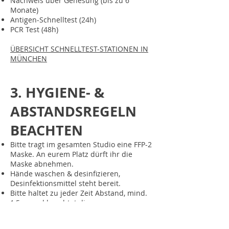
Nachweis über Genesung (bis zu 6
Monate)
Antigen-Schnelltest (24h)
PCR Test (48h)
ÜBERSICHT SCHNELLTEST-STATIONEN IN
MÜNCHEN
3. HYGIENE- &
ABSTANDSREGELN
BEACHTEN
Bitte tragt im gesamten Studio eine FFP-2
Maske. An eurem Platz dürft ihr die
Maske abnehmen.
Hände waschen & desinfizieren,
Desinfektionsmittel steht bereit.
Bitte haltet zu jeder Zeit Abstand, mind.
1,5 m und beachtet die
Bodenmarkierungen im Studio.
Bringt nach Möglichkeit eure eigenen